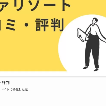
・評判
イトに特化した派...