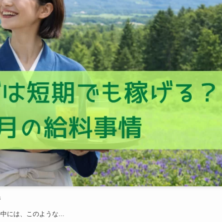
情
には、このような...