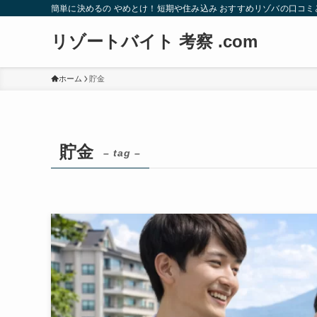
簡単に決めるの やめとけ！短期や住み込み おすすめリゾバの口コミ
リゾートバイト 考察 .com
ホーム
貯金
貯金
– tag –