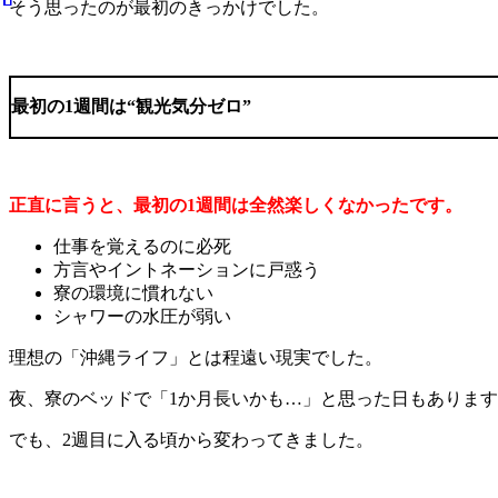
そう思ったのが最初のきっかけでした。
最初の
1
週間は
“
観光気分ゼロ
”
正直に言うと、最初の1週間は全然楽しくなかったです。
仕事を覚えるのに必死
方言やイントネーションに戸惑う
寮の環境に慣れない
シャワーの水圧が弱い
理想の「沖縄ライフ」とは程遠い現実でした。
夜、寮のベッドで「
1
か月長いかも
…
」と思った日もあります
でも、
2
週目に入る頃から変わってきました。