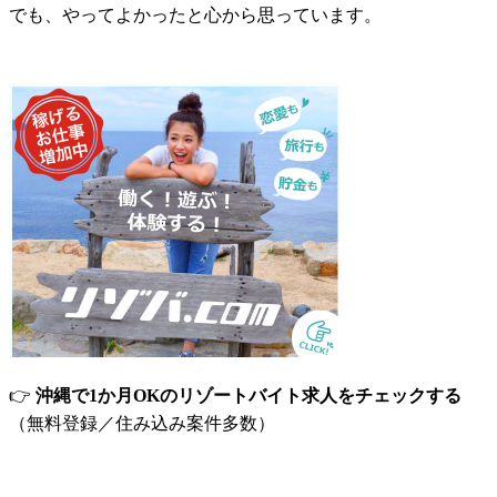
でも、やってよかったと心から思っています。
👉
沖縄で
1
か月
OK
のリゾートバイト求人をチェックする
（無料登録／住み込み案件多数）