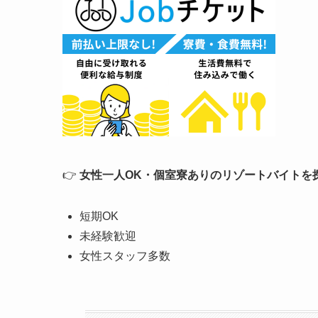
👉
女性一人
OK
・個室寮ありのリゾートバイトを
短期
OK
未経験歓迎
女性スタッフ多数