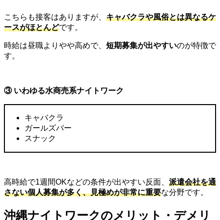
こちらも接客はありますが、
キャバクラや風俗とは異なるケ
ースがほとんど
です。
時給は昼職よりやや高めで、
短期募集が出やすい
のが特徴で
す。
③
いわゆる水商売系ナイトワーク
キャバクラ
ガールズバー
スナック
高時給で
1
週間
OK
などの条件が出やすい反面、
派遣会社を通
さない個人募集が多く、見極めが非常に重要
な分野です。
沖縄ナイトワークのメリット・デメリ