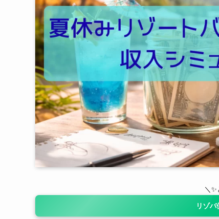
＼✨
リゾバ