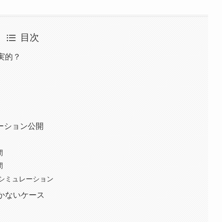
目次
実的？
ーション公開
間
間
シミュレーション
かないケース