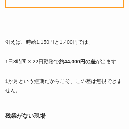
例えば、時給
1,150
円と
1,400
円では、
1日
8
時間
× 22
日勤務で
約
44,000
円の差
が出ます。
1か月という短期だからこそ、この差は無視できま
せん。
残業がない現場