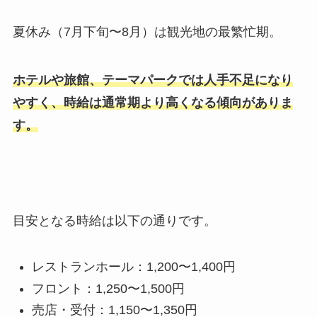
夏休み（
7
月下旬〜
8
月）は観光地の最繁忙期。
ホテルや旅館、テーマパークでは人手不足になり
やすく、時給は通常期より高くなる傾向がありま
す。
目安となる時給は以下の通りです。
レストランホール：
1,200
〜
1,400
円
フロント：
1,250
〜
1,500
円
売店・受付：
1,150
〜
1,350
円