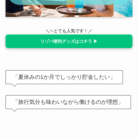
＼✨とても人気です！／
リゾバ便利グッズはコチラ ▶
「夏休みの
1
か月でしっかり貯金したい」
「旅行気分も味わいながら働けるのが理想」