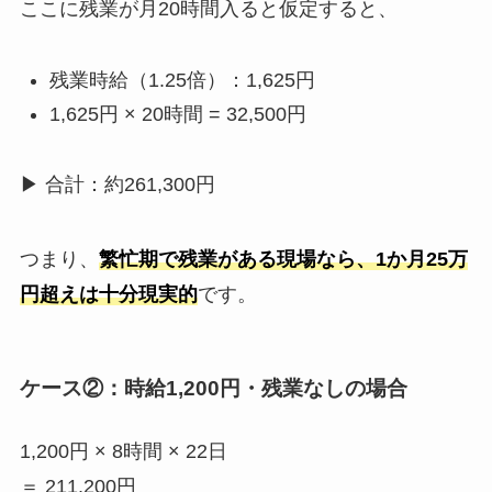
ここに残業が月
20
時間入ると仮定すると、
残業時給（
1.25
倍）：
1,625
円
1,625円
× 20
時間
= 32,500
円
▶ 合計：約
261,300
円
つまり、
繁忙期で残業がある現場なら、1か月25万
円超えは十分現実的
です。
ケース
②
：時給
1,200
円・残業なし
の場合
1,200円
× 8
時間
× 22
日
＝
211,200
円