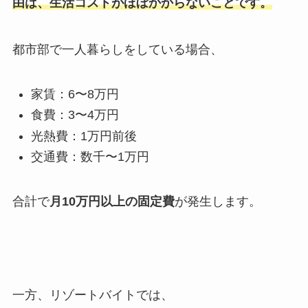
由は、生活コストがほぼかからないことです。
都市部で一人暮らしをしている場合、
家賃：
6
〜
8
万円
食費：
3
〜
4
万円
光熱費：
1
万円前後
交通費：数千〜
1
万円
合計で
月
10
万円以上の固定費
が発生します。
一方、リゾートバイトでは、