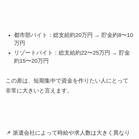
都市部バイト：総支給約
20
万円
→
貯金約
8
〜
10
万円
リゾートバイト：総支給約
22
〜
25
万円
→
貯金
約
15
〜
20
万円
この差は、短期集中で資金を作りたい人にとって
非常に大きいと言えます。
📌 派遣会社によって時給や求人数は大きく異なり