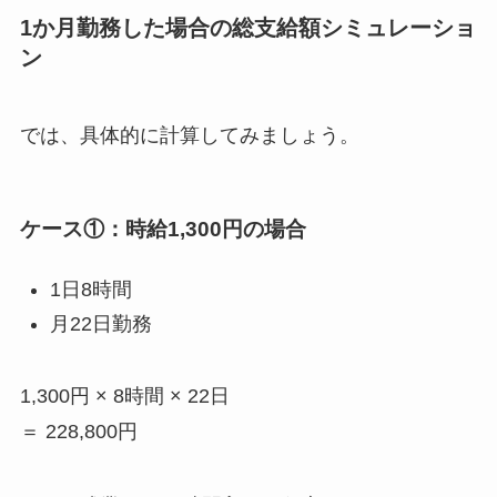
1
か月勤務した場合の総支給額シミュレーショ
ン
では、具体的に計算してみましょう。
ケース
①
：時給
1,300
円の場合
1日
8
時間
月
22
日勤務
1,300円
× 8
時間
× 22
日
＝
228,800
円