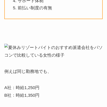
サポート体制
前払い制度の有無
例えば同じ勤務地でも、
A社：時給
1,250
円
B
社：時給
1,350
円