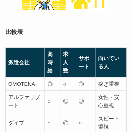
比較表
高
求
サポ
向いてい
派遣会社
時
人
ート
る人
給
数
OMOTENA
◎
○
◎
稼ぎ重視
アルファリゾ
女性・安
○
◎
◎
ート
心重視
スピード
ダイブ
○
◎
○
重視