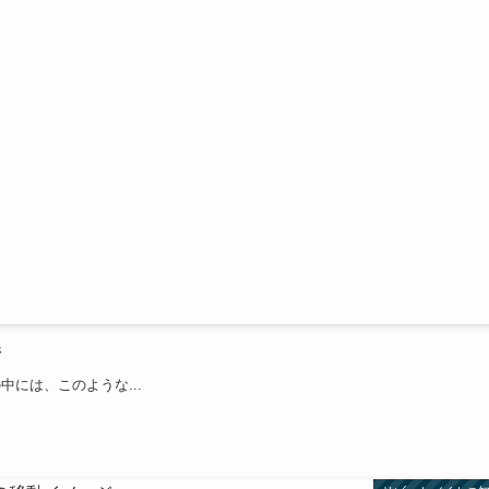
情
には、このような...